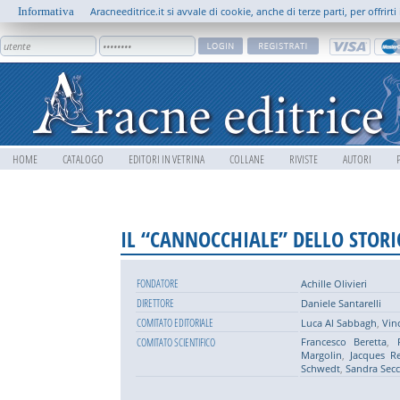
Informativa
Aracneeditrice.it si avvale di cookie, anche di terze parti, per offrir
HOME
CATALOGO
EDITORI IN VETRINA
COLLANE
RIVISTE
AUTORI
IL “CANNOCCHIALE” DELLO STORIC
FONDATORE
Achille Olivieri
DIRETTORE
Daniele Santarelli
COMITATO EDITORIALE
Luca Al Sabbagh
,
Vin
COMITATO SCIENTIFICO
Francesco Beretta
,
Margolin
,
Jacques R
Schwedt
,
Sandra Secch