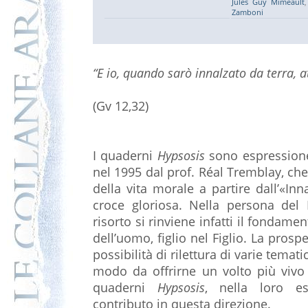
Jules Guy Mimeault
Zamboni
“E io, quando sarò innalzato da terra, at
(Gv 12,32)
I quaderni
Hypsosis
sono espressione
nel 1995 dal prof. Réal Tremblay, che
della vita morale a partire dall’«Inn
croce gloriosa. Nella persona del 
risorto si rinviene infatti il fondament
dell’uomo, figlio nel Figlio. La prospe
possibilità di rilettura di varie temat
modo da offrirne un volto più vivo 
quaderni
Hypsosis
, nella loro es
contributo in questa direzione.