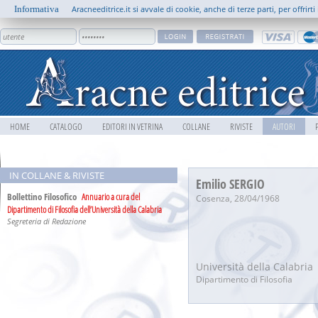
Informativa
Aracneeditrice.it si avvale di cookie, anche di terze parti, per offrir
HOME
CATALOGO
EDITORI IN VETRINA
COLLANE
RIVISTE
AUTORI
0 0 0
IN COLLANE & RIVISTE
Emilio SERGIO
Bollettino Filosofico
Annuario a cura del
Cosenza, 28/04/1968
Dipartimento di Filosofia dell’Università della Calabria
Segreteria di Redazione
Università della Calabria
Dipartimento di Filosofia