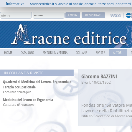
Informativa
Aracneeditrice.it si avvale di cookie, anche di terze parti, per offrir
HOME
CATALOGO
EDITORI IN VETRINA
COLLANE
RIVISTE
AUTORI
0 0 0
IN COLLANE & RIVISTE
Giacomo BAZZINI
Quaderni di Medicina del Lavoro, Ergonomia e
Broni, 10/03/1952
Terapia occupazionale
Comitato scientifico
Medicina del lavoro ed Ergonomia
Comitato di redazione
Fondazione “Salvatore Mau
Lavoro e della Riabilitazi
Istituto Scientifico di Montesc