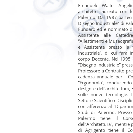
Emanuele Walter Angeli
È intervenuto a
architetto laureato con l
UP3_Social Housing per la terza età
Palermo. Dal 1987 partecipa 
ACIREALE, sabato 28 marzo 2015, ore 11:00 - 14:00
Disegno Industriale” di Pal
Fundarò ed è nominato dal 
È intervenuto a
Convegno
Assistente alle Cattedre
Sonno e Declino Cognitivo:
“Allestimenti e Museografia”
Uno Stretto Rapporto Bidirezionale
CITTà SANT’ANGELO, giovedì 26 febbraio 2015 -
è Assistente presso la 
venerdì, 27 febbraio 2015
Industriale”, di cui far
corpo Docente. Nel 1995 co
È intervenuto a
“Disegno Industriale” press
Architecture and Innovation for
Heritage
Professore a Contratto pre
AGRIGENTO, martedì, 15 novembre 2011 ore 12:00 -
cadenza annuale per i Co
13:00
“Ergonomia”, conducendo s
design e dell’architettura, 
sulle nuove tecnologie.
Settore Scientifico Discipl
con afferenza al “Dipartim
Studi di Palermo. Presso 
Palermo tiene il Cors
dell’Architettura”, mentre 
di Agrigento tiene il Co