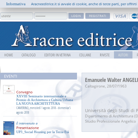
Informativa
Aracneeditrice.it si avvale di cookie, anche di terze parti, per offrir
HOME
CATALOGO
EDITORI IN VETRINA
COLLANE
RIVISTE
AUTORI
5 0 0
EVENTI
Emanuele Walter ANGEL
Caltagirone, 28/07/1963
Convegno
XXVIII Seminario internazionale e
Premio di Architettura e Cultura Urbana
LA NUOVA ARCHITETTURA
CAMERINO, mercoledì 1 agosto 2018 - domenica 5
Università degli Studi di
agosto 2018
Dipartimento di Architettura 
Studio Professionale Angelico
È intervenuto a
Presentazione
UP3_Social Housing per la Terza Età
ALCAMO, venerdì 26 giugno 2015, ore 17:00 - 19:00