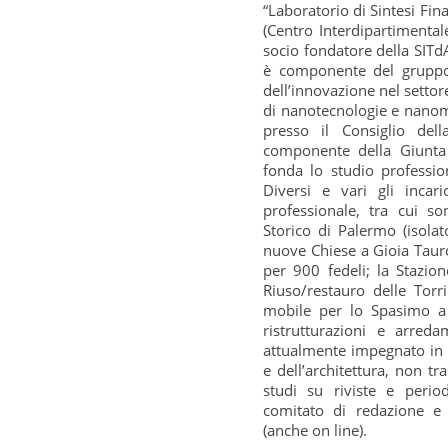
“Laboratorio di Sintesi Fin
(Centro Interdipartimentale
socio fondatore della SITdA
è componente del gruppo
dell’innovazione nel settor
di nanotecnologie e nanoma
presso il Consiglio del
componente della Giunta 
fonda lo studio professio
Diversi e vari gli incaric
professionale, tra cui s
Storico di Palermo (isolato
nuove Chiese a Gioia Tauro
per 900 fedeli; la Stazion
Riuso/restauro delle Torri
mobile per lo Spasimo a 
ristrutturazioni e arreda
attualmente impegnato in r
e dell’architettura, non tr
studi su riviste e period
comitato di redazione e 
(anche on line).