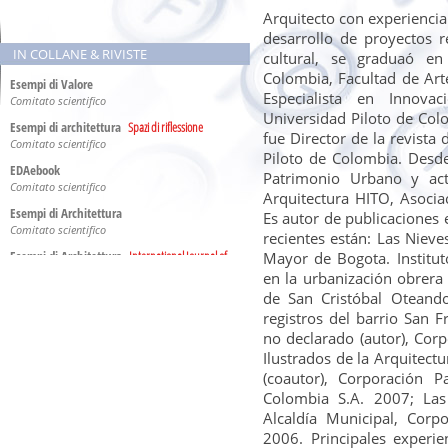
Arquitecto con experiencia
È intervenuto a
desarrollo de proyectos r
Convegno
IN COLLANE & RIVISTE
cultural, se graduaó e
Ingenieros y Arquitectos italianos en
Colombia
Colombia, Facultad de Arte
BOGOTà, lunedì 4 marzo 2019 - domenica, 10 marzo
Esempi di Valore
Especialista en Innova
2019
Comitato scientifico
Universidad Piloto de Co
Esempi di architettura
Spazi di riflessione
Ha presentato
fue Director de la revista
Comitato scientifico
Esposizione
Piloto de Colombia. Desd
Exposition Internacional
EDAebook
Ingenieros y arquitetos italianos en
Patrimonio Urbano y act
Colombia
Comitato scientifico
Arquitectura HITO, Asocia
CALI, giovedì 28 settembre 2017 - venerdì, 27 ottobre
Esempi di Architettura
2017
Es autor de publicaciones 
Comitato scientifico
recientes están: Las Nieves
Ha coordinato
Esempi di Architettura
International Journal of
Mayor de Bogota. Institut
Esposizione
Architecture and Engineering
en la urbanización obrera
Exposition Internacional
Ingenieros y arquitetos italianos en
International Editorial Board
de San Cristóbal Oteando
Colombia
FUNZA - CUNDINAMARCA, venerdì 7 luglio 2017 -
Quaderni di Architettura
registros del barrio San F
venerdì, 28 luglio 2017
Comitato scientifico
no declarado (autor), Cor
Ilustrados de la Arquitect
Ha presentato
(coautor), Corporación 
Ingenieros y arquitectos italianos en
Colombia
Colombia S.A. 2007; Las
TORINO, martedì 2 maggio 2017 - mercoledì, 10
Alcaldía Municipal, Cor
maggio 2017
2006. Principales experie