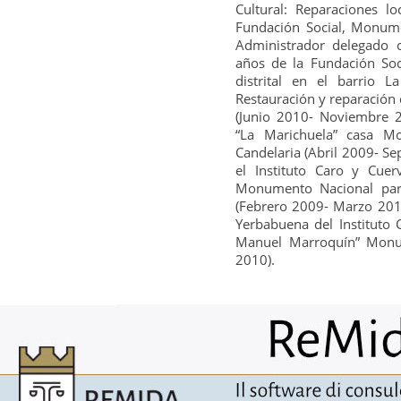
Cultural: Reparaciones l
Ha introdotto
Mostra internazionale
Fundación Social, Monumen
Arquitectos e Ingenieros Italianos en
Administrador delegado 
Colombia
BOGOTA, lunedì 19 settembre 2016 - venerdì, 4
años de la Fundación Soci
novembre 2016
distrital en el barrio L
Restauración y reparación 
È intervenuto a
(Junio 2010- Noviembre 2
Experiencias y métodos de
restauración en Colombia
“La Marichuela” casa M
, venerdì 3 giugno 2011, ore 17:00 - 20:00
Candelaria (Abril 2009- Se
el Instituto Caro y Cue
Monumento Nacional para
(Febrero 2009- Marzo 2010
Yerbabuena del Instituto
Manuel Marroquín” Monum
2010).