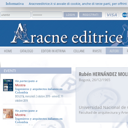
Informativa
Aracneeditrice.it si avvale di cookie, anche di terze parti, per offrir
HOME
CATALOGO
EDITORI IN VETRINA
COLLANE
RIVISTE
AUTORI
8 0 0
EVENTI
Rubén HERNÁNDEZ MOL
Bogotà, 26/12/1965
Ha partecipato a
Mostra
Ingenieros y arquitectos italianos en
Colombia
BOGOTá, mercoledì 2 ottobre 2019 - venerdì, 11
ottobre 2019
Universidad Nacional de
Ha partecipato a
Facultad de arquitectura y Art
Mostra
Ingenieros y arquitectos italianos en
Colombia
AVERSA, lunedì 10 giugno 2019, ore 11:30