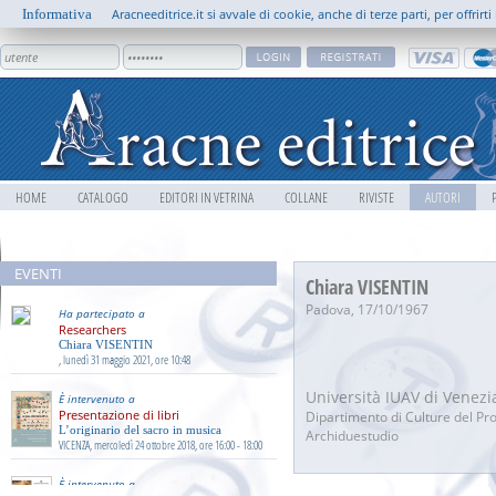
Informativa
Aracneeditrice.it si avvale di cookie, anche di terze parti, per offrir
HOME
CATALOGO
EDITORI IN VETRINA
COLLANE
RIVISTE
AUTORI
5 0 1
EVENTI
Chiara VISENTIN
Padova, 17/10/1967
Ha partecipato a
Researchers
Chiara VISENTIN
, lunedì 31 maggio 2021, ore 10:48
Università IUAV di Venezi
È intervenuto a
Presentazione di libri
Dipartimento di Culture del Pr
L’originario del sacro in musica
Archiduestudio
VICENZA, mercoledì 24 ottobre 2018, ore 16:00 - 18:00
È intervenuto a