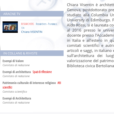
Convegno
Chiara Visentin è architet
Tutela e valorizzazione del patrimonio
culturale
Genova, postdottorato pres
di interesse religioso
ARACNE TV
FIRENZE, venerdì 15 dicembre 2017, ore 18:00 - 20:00
studiato alla Columbia U
University di Edimburgo. F
È intervenuto a
RESEARCHERS
Researchers - Puntata n.
Aldo Rossi, si è laureata c
Incontro con l’autore
174
al 2016 presso le univer
Liberiamoci
Chiara VISENTIN
ALCAMO, venerdì 17 marzo 2017, ore 15:30 - 18:30
docente presso l’Accademi
in Italia e all’estero in 
È intervenuto a
comitati scientifici e aut
Convegno
articoli e saggi, in italian
Fronti d’acqua
IN COLLANE & RIVISTE
VENEZIA, giovedì 27 novembre 2014 - venerdì, 28
sull’architettura dei lu
novembre 2014
valorizzazione del patrimo
Esempi di Valore
Comitato di redazione
Biblioteca civica Bertoliana
Esempi di architettura
Spazi di riflessione
Comitato di redazione
Patrimonio culturale di interesse religioso
Atti
scientifici
Comitato scientifico
Esempi di Architettura
Comitato di redazione
Esempi di Architettura
International Journal of
Architecture and Engineering